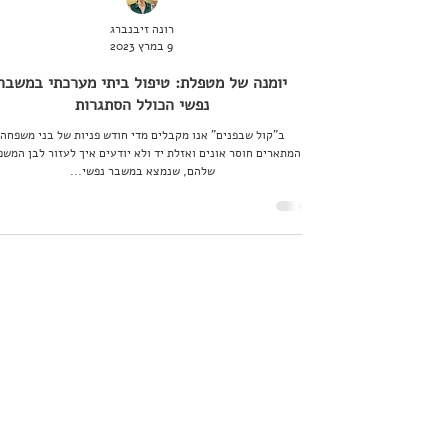
רונה זיבנברג
9 במרץ 2023
יומנה של מטפלת: טיפול ביתי מערכתי במשבר
נפשי הכולל הסתגרות
ב"קול שבפנים" אנו מקבלים מדי חודש פניות של בני משפחה
המתארים חוסר אונים ואזלת יד ולא יודעים איך לעזור לבן המש
שלהם, שנמצא במשבר נפשי...
יהודה איזנטל
25 במאי 2022
קולות של אחרים
בוקר יום שני שגרתי ולא מיוחד. העולם מסתחרר, הקירות מסבי
יש להם חיים. הנה הקיר מולי מקבל פנים של אריה, הוא שואג א
שאגה עדינה כזו שרק אני מבין אותה. הוא אומר לי שאני אריה ש