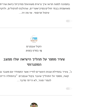
בתמונה למטה תראו איך נראית משוגעת! פסיכית! כזאת שהיית
מאושפזת בבתי חולים פסיכיאטריים, שהולכת לטיפולים, ולוקח
טיפול תרופתי. אז מה זה...
הקול שבפנים
19 במרץ 2023
צעיר מספר על תהליך היציאה שלו ממצב
הסתגרותי
נ', צעיר בתחילת שנות העשרים לחייו אשר התמודד עם משבר נפ
קשה, מספר על התהליך שעבר בקול שבפנים: "בהתחלה הייתי
לגמרי סגור, לא הייתי מדבר...