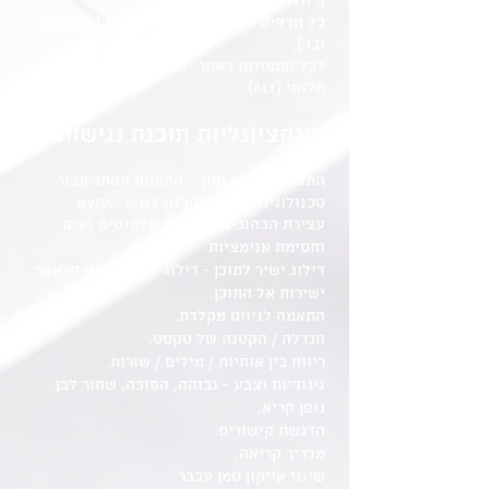
ורזולוציות.
כל הדפים באתר בעלי מבנה קבוע (1H/2H/3H
וכו').
לכל התמונות באתר יש הסבר טקסטואלי
חלופי (alt).
פונקציונליות תוכנת נגישות:
התאמה לקורא מסך - התאמת האתר עבור
טכנולוגיות מסייעות כגון NVDA , JAWS
עצירת הבהובים - עצירת אלמנטים נעים
וחסימת אנימציות
דילוג ישיר לתוכן - דילוג על התפריט הראשי
ישירות אל התוכן.
התאמה לניווט מקלדת.
הגדלה / הקטנה של טקסט.
ריווח בין אותיות / מילים / שורות.
ניגודיות וצבע - גבוהה, הפוכה, שחור לבן.
גופן קריא.
הדגשת קישורים.
מדריך קריאה.
שינוי אייקון סמן עכבר.