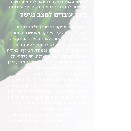
הנגשת האתר בוצעה בהתאם להנחיות רשות
התקשוב להנגשת יישומים בדפדפני אינטרנט.
כיצד עוברים למצב נגיש?
באתר מוצב אייקון נגישות (בד"כ בדפנות
האתר). לחיצה על האייקון מאפשרת פתיחת
של תפריט הנגישות. לאחר בחירת הפונקציה
המתאימה בתפריט יש להמתין לטעינת הדף
ולשינוי הרצוי בתצוגה (במידת הצורך).
במידה
ומעוניינים לבטל את הפעולה, יש ללחוץ על
הפונקציה בתפריט פעם שניה. בכל מצב, ניתן
לאפס הגדרות נגישות.
התוכנה פועלת
בדפדפנים הפופולריים: Chrome, Firefox,
Safari, Opera בכפוף (תנאי יצרן) הגלישה
במצב נגישות מומלצת בדפדפן כרום.
האתר
מספק מבנה סמנטי עבור טכנולוגיות מסייעות
ותמיכה בדפוס השימוש המקובל להפעלה עם
מקלדת בעזרת מקשי החיצים, Enter ו-Esc
ליציאה מתפריטים וחלונות.
לצורך קבלת
חווית גלישה מיטבית עם תוכנת הקראת מסך,
אנו ממליצים לשימוש בתוכנת NVDA העדכנית
ביותר.