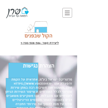
ליצירת קשר: 1-700-508-586
הצהרת נגישות
מדטריקס ישראל בע"מ, אחראית על הקמת
והפעלת אתר
https://www.voiceover-
israel.com
רואה חשיבות רבה במתן שירות
שוויוני לכלל האזרחים ובשיפור השירות הניתן
לאזרחים עם מוגבלות. אנו משקיעים משאבים
רבים בהנגשת האתר והנכסים הדיגיטליים
שלנו על מנת להפוך את שירותי החברה