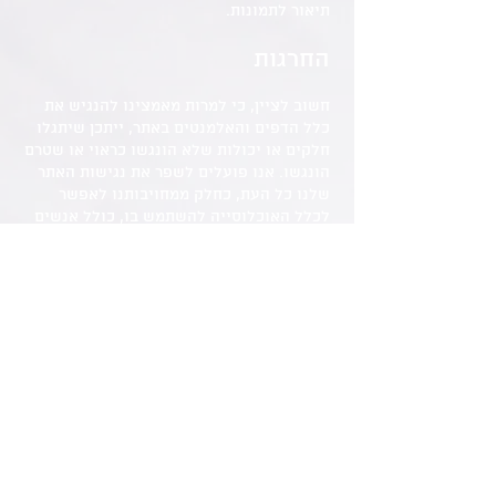
תיאור לתמונות.
החרגות
חשוב לציין, כי למרות מאמצינו להנגיש את
כלל הדפים והאלמנטים באתר, ייתכן שיתגלו
חלקים או יכולות שלא הונגשו כראוי או שטרם
הונגשו.
אנו פועלים לשפר את נגישות האתר
שלנו כל העת, כחלק ממחויבותנו לאפשר
לכלל האוכלוסייה להשתמש בו, כולל אנשים
עם מוגבלות.
יצירת קשר בנושא נגישות
במידה ונתקלתם בבעיה בנושא נגישות
באתר, נשמח לקבל הערות ובקשות
באמצעות פנייה לרכז הנגישות שלנו:
על מנת שנוכל לטפל בבעיה בדרך הטובה
ביותר, אנו ממליצים מאוד לצרף פרטים
מלאים ככל שניתן:
• תיאור הבעיה.
• מהי הפעולה שניסיתם לבצע.
• קישור לדף שבו גלשתם.