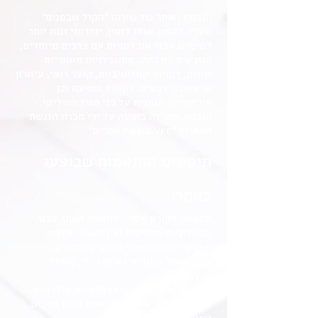
הנגשת האתר של שירות "הקול שבפנים"
נועדה להפוך אותו לזמין, ידידותי ונוח יותר
לשימוש עבור אוכלוסיות עם צרכים מיוחדים,
הנובעים בין היתר ממוגבלויות מוטוריות
שונות, לקויות קוגניטיביות, קוצר רואי, עיוורון
או עיוורון צבעים, לקויות שמיעה וכן
אוכלוסייה הנמנית על בני הגיל השלישי.
הנגשת אתר זה בוצעה על ידי חברת הנגשת
האתרים "Vee הנגשת אתרים".
תיקונים והתאמות שבוצעו
באתר:
התאמה לקורא מסך - התאמת האתר עבור
טכנולוגיות מסייעות כגון NVDA , JAWS
אמצעי הניווט באתר פשוטים וברורים.
תכני האתר כתובים באופן ברור, מסודר
והיררכי.
האתר מותאם לצפייה בדפדפנים מודרניים.
התאמת האתר לתצוגה תואמת מגוון מסכים