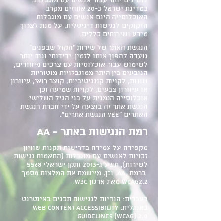
לזמינים יותר עבור אנשים עם מוגבלות.
במדינת ישראל כ-20 אחוזים מקרב
האוכלוסייה הינם אנשים עם מוגבלות
הזקוקים לנגישות דיגיטלית, על מנת לצרוך
מידע ושירותים כללים.
הנגשת האתר של שירות "הקול שבפנים"
נועדה להפוך אותו לזמין, ידידותי ונוח יותר
לשימוש עבור אוכלוסיות עם צרכים מיוחדים,
הנובעים בין היתר ממוגבלויות מוטוריות
שונות, לקויות קוגניטיביות, קוצר רואי, עיוורון
או עיוורון צבעים, לקויות שמיעה וכן
אוכלוסייה הנמנית על בני הגיל השלישי.
הנגשת אתר זה בוצעה על ידי חברת הנגשת
האתרים "Vee הנגשת אתרים".
רמת הנגישות באתר - AA
מקפידה על עמידה בדרישות תקנות שוויון
זכויות לאנשים עם מוגבלות (התאמות נגישות
לשירות), תשע"ג-2013 ותקן ישראלי 5568
ברמת AA. וכן, מיישמת את המלצות מסמך
WCAG2.2 מאת ארגון W3C.
בעברית: הנחיות לנגישות תכנים באינטרנט
באנגלית: Web Content Accessibility
Guidelines (WCAG) 2.0