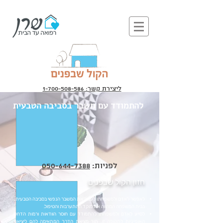
ליצירת קשר: 1-700-508-586
להתמודד עם משבר בסביבה הטבעית
לפניות:
050-644-7388
חזון הקול שבפנים
לאפשר לאדם ולמשפחתו לעבור את המשבר הנפשי בסביבה הטבעית,
בבית המשפחה המהווה את מוקד ההתערבות והטיפול.
לסייע לאדם ולמשפחתו להתמודד עם חוסר הוודאות ורמות הדחק
האופייניות לתקופה זו, תוך מציאת הדרך המתאימה להם ליציאה