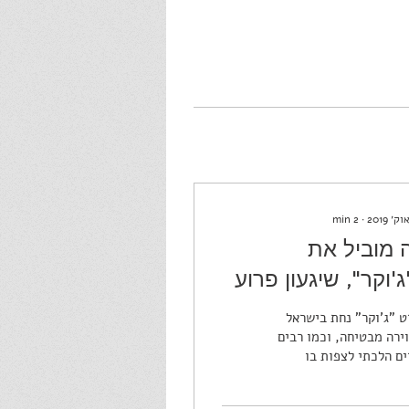
min
2
∙
 מוביל את
'וקר", שיגעון פרוע
 אכזריות מפוכחת?
 "ג'וקר" נחת בישראל
ירה מבטיחה, וכמו רבים
ם הלכתי לצפות בו
גת ערב שישי. הקונספט
לתי נראה לי מרתק –