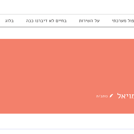
ול מערכתי
על השירות
בחיים לא דיברנו ככה
בלוג
ויאל
כותב/ת