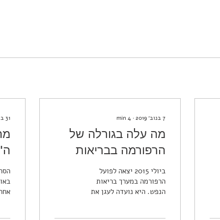
7 בנוב׳ 2019
∙
4
min
31 באוק׳ 2019
מה עלה בגורלה של
מה
הרפורמה בבריאות
ה"ג
הנפש?
או
ביולי 2015 יצאה לפועל
הסרט
הרפורמה במערך בריאות
באוו
הנפש. היא נועדה לעגן את
אחרי
הזכות לטיפול נפשי כחלק
בהצ
מסל שירותי הבריאות
העלי