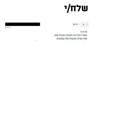
שלח/י