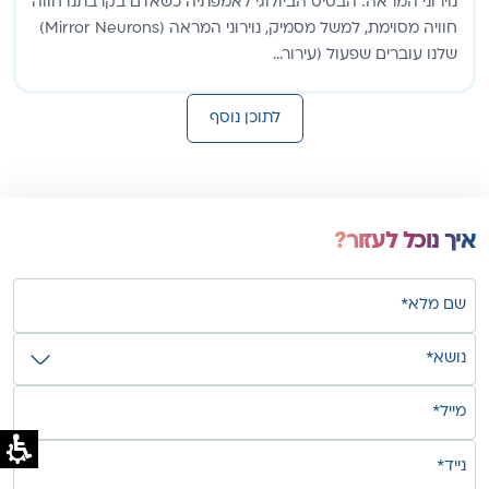
נוירוני המראה: הבסיס הביולוגי לאמפתיה כשאדם בקרבתנו חווה
חוויה מסוימת, למשל מסמיק, נוירוני המראה (Mirror Neurons)
שלנו עוברים שפעול (עירור...
לתוכן נוסף
איך נוכל לעזור?
שם
מלא*
נושא*
(חובה)
(חובה)
מייל*
(חובה)
טלפון
נייד*