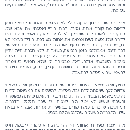
והוא אמר שאין לנו מה לדאוג: "היא בסדר", הוא אמר, "פשוט קצת
שפוכה".
אבל תחושת הבטן הרעה שלי לא הרפתה והחלטתי שאני נוסע
לראות מה קורה איתה. נסעתי לבית הוריי ואספתי את אבא שלי.
התקשרתי לאותו ידיד שנשמע לא לגמרי מפוקס ואמר שהם חזרו
לדירה שלו. נסענו לשם ומצאנו את אחותי מעולפת. הידיד בעצמו לא
ידע מה בדיוק קרה. ניסינו להעיר אותה בכל דרך אפשרית ובסופו של
דבר הזמנו אמבולנס. בזמן הנסיעה, כשאחותי ללא הכרה, הייתי עדיין
בהכחשה. לא האמנתי שהיא ניסתה לפגוע בעצמה. כל כך הרבה
פעמים השבעתי אותה: "את מבטיחה לי שלא תפגעי בעצמך?"
ולמרות שהבטיחה נותרו בי חששות. ועדיין, ברגע האמת סירבתי
להאמין שהיא ניסתה להתאבד.
בתיק שלה נמצאו חפיסות ריקות של כדורים ובטלפון שלה מצאתי
עדויות לכך שניסתה להתאבד. נאלצתי להשלים עם המציאות ולהיות
זה שמביא את הבשורה להוריי. נזכרתי בילדות שלנו שהיתה מאושרת,
וחשבתי שאיש לא יכול היה לצפות אז שכך יתגלגלו הדברים.
המחשבה שדברים כאלו קורים במשפחות אחרות אבל לא בזאת
שלנו התבררה כאשליה שהתנפצה לנו בפנים.
אחרי יממה מפחידה אחותי חזרה להכרה. היא סיפרה לי בקול חלש