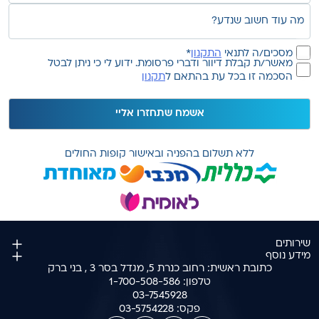
מה
(חובה)
עוד
חשוב
הסכמה
מסכים/ה לתנאי
התקנון
*
שנדע?
הסכמה
לתקנון
מאשר/ת קבלת דיוור ודברי פרסומת. ידוע לי כי ניתן לבטל
הסכמה זו בכל עת בהתאם ל
תקנון
לקבלת
(חובה)
דיווור
ודברי
פרסומת
ללא תשלום בהפניה ובאישור קופות החולים
שירותים
מידע נוסף
כתובת ראשית: רחוב כנרת 5, מגדל בסר 3 , בני ברק
טלפון:
1-700-508-586
03-7545928
פקס:
03-5754228