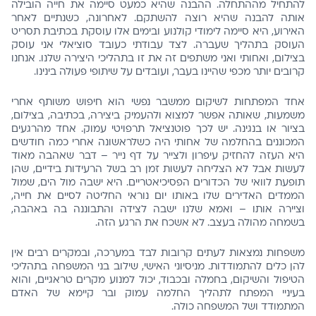
להתחיל מההתחלה. ההבנה שהיא כמעט סיימה את חייה הובילה
אותה להבנה שהיא רוצה להשתקם. לאחרונה, כשנתיים לאחר
האירוע, היא סיימה לימודי קולנוע ובימים אלו עוסקת בכתיבת תסריט
העוסק בתהליך שעברה. לצד עבודתי כעובד סוציאלי אני עוסק
בצילום, ואחותי ואני משתפים זה את זו בתהליכי היצירה שלנו. אנחנו
קרובים יותר מכפי שהיינו בעבר, ועובדים על שיתופי פעולה בינינו.
אחד המפתחות לשיקום ממשבר נפשי הוא חיפוש משותף אחרי
משמעות, שאותה אפשר למצוא ולהעמיק ביצירה, בכתיבה, בצילום,
בציור או בנגינה. יש לכך פוטנציאל תרפויטי עמוק. אחד מהרגעים
המכוננים בהחלמה של אחותי היה כשלראשונה אחרי כמה חודשים
היא העזה להחזיק עיפרון ולצייר על דף נייר – דבר שאהבה מאוד
לעשות אבל לא הצליחה לעשות זמן רב בשל הרעידות בידיים, שהן
תופעת לוואי של הכדורים הפסיכיאטריים. היא ישבה מול הים, שמול
הממדים האדירים שלו באותו יום נוראי החליטה לסיים את חייה,
וציירה אותו – ואמא שלנו ישבה לצידה והתבוננה בה באהבה,
בשמחה מהולה בעצב. לא אשכח את הרגע הזה.
משפחות נמצאות לעתים קרובות לבד במערכה, ובמקרים רבים אין
להן כלים להתמודדות. מניסיוני האישי, שילוב בני המשפחה בתהליכי
הטיפול והשיקום, בחמלה ובכבוד, יכול למנוע מקרים טראגיים, והוא
בעיניי המפתח לתהליך החלמה עמוק ובר קיימא של האדם
המתמודד ושל המשפחה כולה.