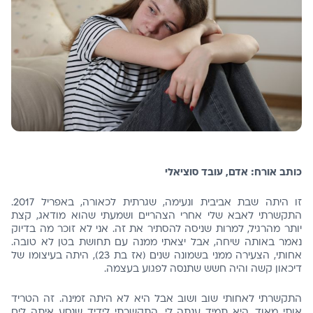
כותב אורח: אדם, עובד סוציאלי
זו היתה שבת אביבית ונעימה, שגרתית לכאורה, באפריל 2017.
התקשרתי לאבא שלי אחרי הצהריים ושמעתי שהוא מודאג, קצת
יותר מהרגיל, למרות שניסה להסתיר את זה. אני לא זוכר מה בדיוק
נאמר באותה שיחה, אבל יצאתי ממנה עם תחושת בטן לא טובה.
אחותי, הצעירה ממני בשמונה שנים (אז בת 23), היתה בעיצומו של
דיכאון קשה והיה חשש שתנסה לפגוע בעצמה.
התקשרתי לאחותי שוב ושוב אבל היא לא היתה זמינה. זה הטריד
אותי מאוד, היא תמיד ענתה לי. התקשרתי לידיד שנסע איתה לים