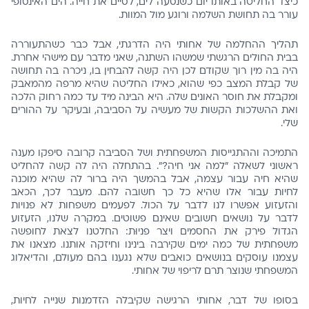
כיצד החליטה באותו יום כשנסעה לים, לסיים את חייה. הים האינסופי
עורר בה תחושת השלמה ורוגע מול המוות.
תהליך ההחלמה של אחותי היה הדרגתי, אבל כבר כשהתעוררה
בבית החולים הרגשתי שמשהו השתנה, שאני מדבר עם מישהי אחרת.
היה בה מין רוך שקודם לכן היה קשה להבחין בו, ניכרה בה תחושה
של קבלת המצב כפי שהוא, כאילו החליטה שהיא מרפה מהמאבק
ומקבלת את חוסר האונים שלה. היא הבינה מיד עד כמה רחוק הלכה
ואת ההשלכות הקשות של מעשיה על הסביבה, ובעיקר על ההורים
שלי.
התמיכה וההתגייסות המשפחתית ושל הסביבה קרובה סיפקו מענה
ראשוני לשאלה "למה אני חיה?". בהתחלה היה לה קשה להחליט
שהיא חיה עבור עצמה, אבל בהמשך היה ברור לה שהיא מוכנה
לחיות עבור אלו שהיא כל כך חשובה להם. מעבר לכך, הכאב
והזעזוע אפשרו לנו לדבר על הכול. לפעמים משפחות לא פנויות
לדבר על נושאים חשובים שאינם פשוטים. במקרה שלנו, הזעזוע
הגדול פירק את החסמים ויצר פניוּת: החלטנו לצאת לחופשה
משפחתית של כמה ימים שקירבה בינינו וחיזקה אותנו. מצאנו את
עצמנו עוסקים בנושאים כואבים שלא נגענו בהם מעולם, והדיאלוג
המשפחתי שנוצר תרם לריפוי של אחותי.
בסופו של דבר, אחותי הרגישה שקיבלה הזדמנות שנייה לחיות,