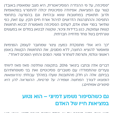
"פסיכוזה, על פי ההגדרה הפסיכיאטרית, היא מצב שמאופיין באובדן
קשר עם המציאות. אפיזודה פסיכוטית יכולה להתפרץ בפתאומיות
ולרוב תתאפיין במחשבות שווא ובהזיות וגם בהפרעה בתחומי
התפיסה וההתנהגות הדרושים לניהול אורח חיים תקין. עם זאת, כפי
שתיאר בפניי אותו אדם, לעתים הפסיכוזה מאפשרת לבטא תחושות
קשות ועמוקות, כגון בדידות וניכור, שקשה לבטאן במלים או במעשים
שגרתיים בשל פחד מדחייה חברתית.
"כך היא אולי מתפקדת כמעין צינור שמחובר לעומק הפנימיות
ומאפשר להוציא החוצה, ללא מסננים, את התחושות הקשות באופן
ראשוני וגולמי, ותורמת לשחרור נפשי: הפנים והחוץ הופכים לאחד".
דברים אלה נכתבו בינואר 2016. בתקופה שחלפה מאז מאז ליוויתי
צעירים שהתמודדו עם משברים פסיכוטיים ואת בני משפחותיהם
בביתם. אלה הן חלק מהתובנות שעלו במהלך עבודתי.
(הדוגמאות
הומצאו לצורך המחשה ושמירה על פרטיות. ההשראה להן היא
סיפורים אמיתיים.)
גם כשהסיפור נשמע דמיוני – הוא נטוע
במציאות חייו של האדם