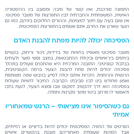
התמונה מורכבת, ואין קשר של סיבה ומסובב בין ההיסטוריה
האישית, המשפחתית והחברתית לבין התפרצות של משבר פסיכוטי.
אין שום בעיה עם חינוך למצוינות, וההורים החלוקים ביניהם, כמו גם
הנער שארגן את החרם, אינם אשמים בהתפרצות הפסיכוטית.
הפסיכוזה יכולה להיות מפתח להבנת האדם
משבר פסיכוטי מאופיין בחוויות של בדידות, ניכור וריחוק, בקשיים
ביחסים בין־אישיים וביכולת ההתבטאות, במצב נפשי סוער ולעיתים
בבלבול קוגניטיבי. התובנה המרכזית היא שהתכנים שעולים במהלך
פסיכוזה יכולים להיות פתח להבנת הצעיר ברמה הקוגניטיבית,
הרגשית והרוחנית. היכרות איתם יכולה לסייע בגיבוש שפה משותפת
ואמון מחודש בינו לבין סביבתו הקרובה. החיבור לחוויות שעולות
בפסיכוזה הוא דרך להקשיב למקום שבו נמצא הצעיר, לגעת בלבו
ולאפשר לו מרחב ביטוי מתוך סקרנות וחמלה.
גם כשהסיפור אינו מציאותי – הרגש שמאחוריו
אמיתי
הפרטים של החוויה הפסיכוטית יכולים להיות בדיוניים או הזייתיים,
אבל המהות שעומדת מאחוריהם מובנת בהקשרים אישיים