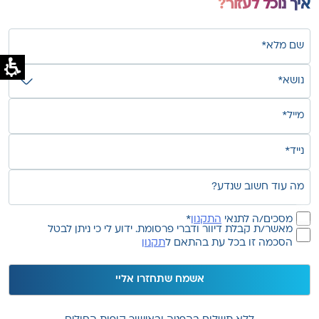
איך נוכל לעזור?
שם
מלא*
נושא*
(חובה)
(חובה)
מייל*
(חובה)
טלפון
נייד*
מה
(חובה)
עוד
חשוב
הסכמה
מסכים/ה לתנאי
התקנון
*
שנדע?
הסכמה
לתקנון
מאשר/ת קבלת דיוור ודברי פרסומת. ידוע לי כי ניתן לבטל
הסכמה זו בכל עת בהתאם ל
תקנון
לקבלת
(חובה)
דיווור
ודברי
פרסומת