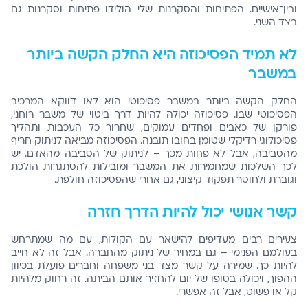
ובין־אישיים. הפתיחות והסקרנות שלי הולידו פתיחות וסקרנות גם
בצד השני.
לא תמיד הפסיכוזה היא החלק הקשה ביותר
במשבר
החלק הקשה ביותר במשבר פסיכוטי הוא לאו דווקא המרכיב
הפסיכוטי שבו. פסיכוזה יכולה להיות דרך ביטוי של משבר רוחני,
פורקן של כאבים ופחדים עמוקים, שחרור כל העכבות ותהליך
פסיכולוגי רדיקלי שטומן בחובו תובנה. הפסיכוזה מביאה לניתוק חריף
מהסביבה, אבל לא פחות מכך – לניתוק של הסביבה מהאדם. יש
לכך השלכות שמחמירות את המשבר ומובילות להסתגרות הולכת
וגוברת ולחוסר תפקוד קיצוני, גם אחרי שהפסיכוזה חולפת.
קשר אנושי יכול להיות הדרך חזרה
צעירים רבים מעדיפים להישאר עם הקולות, עם מה שמתרחש
בעולמם הפנימי – גם במחיר של ניתוק מהחברה. אבל זה לא חייב
להיות כך. שמירה על קשר מצד בני משפחה וחברים פועלת בכיוון
ההפוך, ויכולה בסופו של יום להחזיר אותם הביתה. זה רחוק מלהיות
קל או פשוט, אבל זה אפשרי.