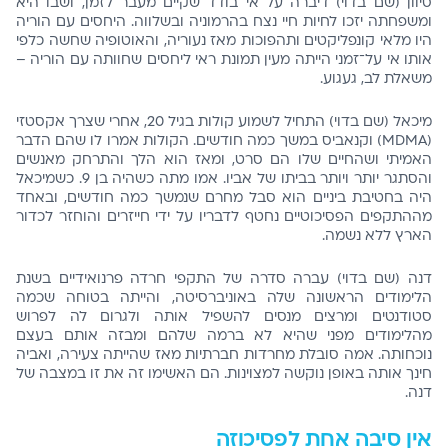
סיוון (שם בדוי) דיברה על אי בודד שקיים מעבר לזמן, ושבו היא
ומשפחתה יזכו לחיות חיי נצח בהרמוניה ובשלווה. היחסים עם הוריה
היו מלאי קונפליקטים ותהפוכות מאז נעוריה, והאוטופיה שחשה כלפי
אותו אי על־זמני הייתה מעין תמונת ראי ליחסים שחוותה עם הוריה –
משאלת לב, געגוע.
מיכאל (שם בדוי) התחיל לשמוע קולות בגיל 20, אחרי שצרך אקסטזי
(MDMA) וקנאביס במשך כמה חודשים. הקולות אמרו לו שהם הדבר
האמיתי ושהחיים שלו הם סרט, ומאז הוא הלך והתרחק מאנשים
והסתגר יותר ויותר בביתו של אביו. אמו מתה כשהיה בן 9. כשמיכאל
היה בחטיבת ביניים הוא סבל מחרם שנמשך כמה חודשים, ובאחד
מההתקפים הפסיכוטיים נחטף לדבריו על ידי חייזרים והוחזר לכדור
הארץ ללא נשמה.
דנה (שם בדוי) עברה סדרה של התקפי חרדה פרנואידיים בשנת
הלימודים הראשונה שלה באוניברסיטה, והייתה בטוחה שכמה
סטודנטים ומרצים מנסים להשפיל אותה ולגרום לה לפרוש
מהלימודים מפני שהיא לא ברמה שלהם ומבזה אותם בעצם
נוכחותה. אמה סובלת מחרדות חברתיות מאז שהייתה צעירה, ואביה
חינך אותה באופן נוקשה למצוינות. הם האשימו זה את זו במצבה של
דנה.
אין סיבה אחת לפסיכוזה